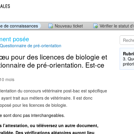
e de connaissances
Nouveau ticket
Vérifier le statut d
ment posée
 Questionnaire de pré-orientation
Rubri
vœu pour des licences de biologie et
3. Qu
tionnaire de pré-orientation. Est-ce
préor
 10 mois
ientation du concours vétérinaire post-bac est spécifique
yant trait aux métiers de vétérinaire. Il est donc
proposé pour les licences de biologie.
e sont donc pas interchangeables.
s l’attestation, ou téléversez un autre document,
validée. Des vérifications aléatoires auront lieu