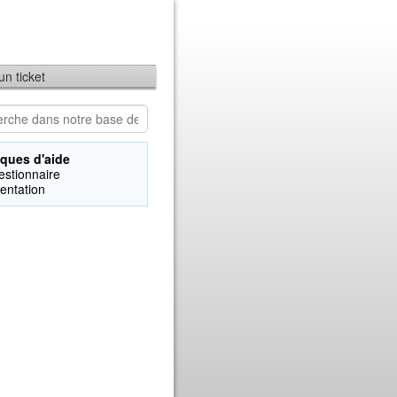
'un ticket
ques d'aide
estionnaire
ientation