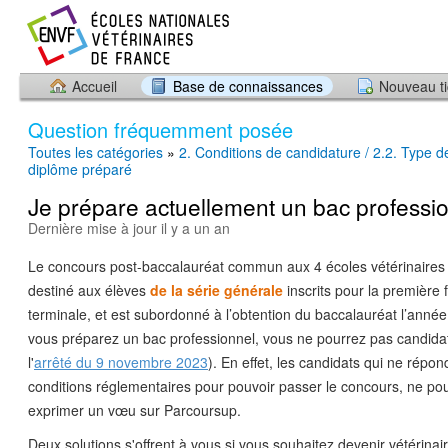
Accueil
Base de connaissances
Nouveau ti
Question fréquemment posée
Toutes les catégories
»
2. Conditions de candidature / 2.2. Type 
diplôme préparé
Je prépare actuellement un bac professio
Dernière mise à jour il y a un an
Le concours post-baccalauréat commun aux 4 écoles vétérinaires 
destiné aux élèves
de la série générale
inscrits pour la première 
terminale, et est subordonné à l’obtention du baccalauréat l’année
vous préparez un bac professionnel, vous ne pourrez pas candidate
l'
arrêté du 9 novembre 2023
). En effet, les candidats qui ne répo
conditions réglementaires pour pouvoir passer le concours, ne po
exprimer un vœu sur Parcoursup.
Deux solutions s'offrent à vous si vous souhaitez devenir vétérinai