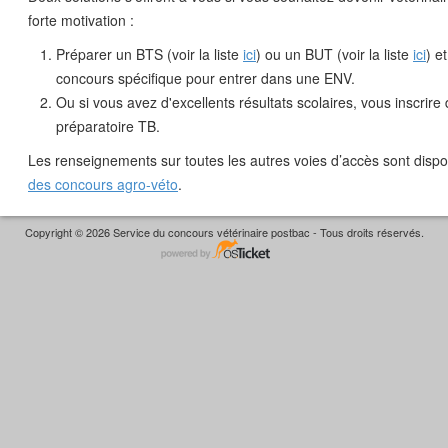
forte motivation :
Préparer un BTS (voir la liste
ici
) ou un BUT (voir la liste
ici
) e
concours spécifique pour entrer dans une ENV.
Ou si vous avez d'excellents résultats scolaires, vous inscrir
préparatoire TB.
Les renseignements sur toutes les autres voies d’accès sont dispo
des concours agro-véto
.
Copyright © 2026 Service du concours vétérinaire postbac - Tous droits réservés.